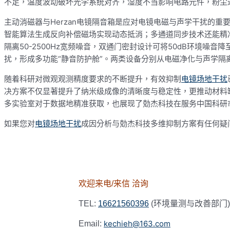
不足，温度波动破坏光学系统对齐，湿度不当影响电路元件，粉尘
主动消磁器与Herzan电镜隔音箱是应对电镜电磁与声学干扰的重要设
智能算法生成反向补偿磁场实现动态抵消；多通道同步技术还能精准
隔离50-2500Hz宽频噪音，双通门密封设计可将50dB环境噪
扰，形成多功能“静音防护舱”。两类设备分别从电磁净化与声学
随着科研对微观观测精度要求的不断提升，有效抑制
电镜场地干扰
决方案不仅显著提升了纳米级成像的清晰度与稳定性，更推动材料缺
多实验室对于数据地精准获取，也展现了勀杰科技在服务中国科研
如果您对
电镜场地干扰
成因分析与勀杰科技多维抑制方案有任何疑
欢迎来电/来信 洽询
TEL:
16621560396
(环境量测与改善部门)
kechieh@163.com
Email: