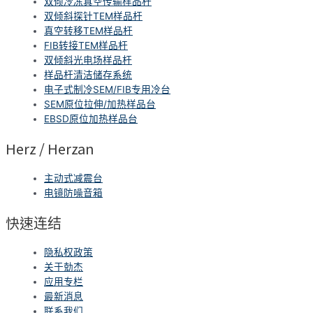
双倾冷冻真空传输样品杆
双倾斜探针TEM样品杆
真空转移TEM样品杆
FIB转接TEM样品杆
双倾斜光电场样品杆
样品杆清洁储存系统
电子式制冷SEM/FIB专用冷台
SEM原位拉伸/加热样品台
EBSD原位加热样品台
Herz / Herzan
主动式减震台
电镜防噪音箱
快速连结
隐私权政策
关于勀杰
应用专栏
最新消息
联系我们