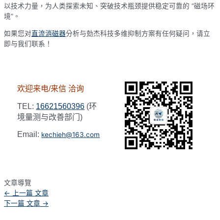
以技术力量，为人类探索未知、突破技术瓶颈提供稳定可靠的 “磁场环
境”。
如果您对
直流消磁器
分析与勀杰科技多维抑制方案有任何疑问，请立
即与我们联系！
欢迎来电/来信 洽询
TEL:
16621560396
(环
境量测与改善部门)
Email:
kechieh@163.com
文章導覽
←
上一篇 文章
下一篇 文章
→