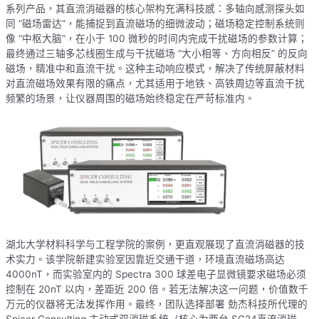
系列产品，其直流消磁器的核心架构充满科技感：多轴向感测探头如
同 “磁场雷达”，能捕捉到直流磁场的细微波动；磁场稳定控制系统则
像 “中枢大脑”，在小于 100 微秒的时间内完成干扰磁场的参数计算；
最终通过三轴多芯线圈生成与干扰磁场 “大小相等、方向相反” 的反向
磁场，精准中和直流干扰。这种主动响应模式，解决了传统屏蔽材料
对直流磁场效果有限的痛点，尤其适用于地铁、高铁周边等直流干扰
频繁的场景，让仪器周围的磁场始终稳定在严苛标准内。
湖北大学材料科学与工程学院的案例，更直观展现了直流消磁器的技
术实力。该学院新建实验室因靠近交通干道，环境直流磁场高达
4000nT，而实验室内的 Spectra 300 球差电子显微镜要求磁场必须
控制在 20nT 以内，差距近 200 倍。若无法解决这一问题，价值数千
万元的仪器将无法发挥作用。最终，团队选择部署 勀杰科技所代理的
Spicer Consulting 主动式双消磁系统（核心为两台 SC24直流消磁