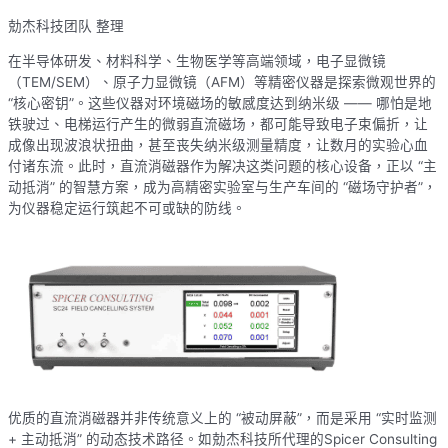
勀杰科技团队 整理
在半导体研发、材料科学、生物医学等高端领域，电子显微镜
（TEM/SEM）、原子力显微镜（AFM）等精密仪器是探索微观世界的
“核心密钥”。这些仪器对环境磁场的敏感度达到纳米级 —— 哪怕是地
铁驶过、电梯运行产生的微弱直流磁场，都可能导致电子束偏折，让
成像出现波浪状扭曲，甚至丧失纳米级测量精度，让数月的实验心血
付诸东流。此时，直流消磁器作为解决这类问题的核心设备，正以 “主
动抵消” 的智慧方案，成为高精密实验室与生产车间的 “磁场守护者”，
为仪器稳定运行筑起不可或缺的防线。
优质的直流消磁器并非传统意义上的 “被动屏蔽”，而是采用 “实时监测
+ 主动抵消” 的动态技术路径。如勀杰科技所代理的Spicer Consulting