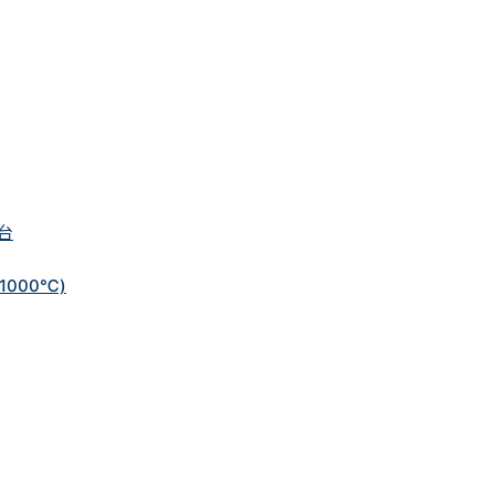
台
1000℃)