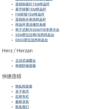
双倾斜探针TEM样品杆
真空转移TEM样品杆
FIB转接TEM样品杆
双倾斜光电场样品杆
样品杆清洁储存系统
电子式制冷SEM/FIB专用冷台
SEM原位拉伸/加热样品台
EBSD原位加热样品台
Herz / Herzan
主动式减震台
电镜防噪音箱
快速连结
隐私权政策
关于勀杰
应用专栏
最新消息
联系我们