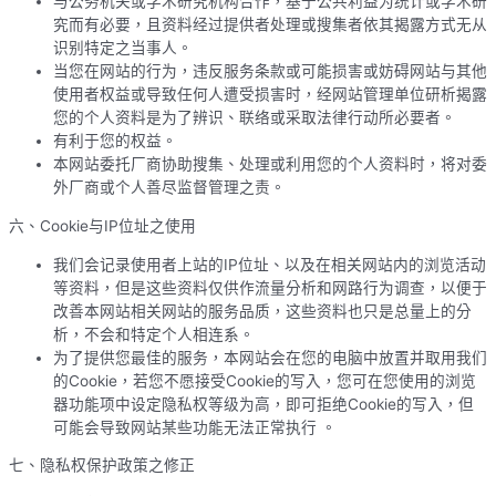
与公务机关或学术研究机构合作，基于公共利益为统计或学术研
究而有必要，且资料经过提供者处理或搜集者依其揭露方式无从
识别特定之当事人。
当您在网站的行为，违反服务条款或可能损害或妨碍网站与其他
使用者权益或导致任何人遭受损害时，经网站管理单位研析揭露
您的个人资料是为了辨识、联络或采取法律行动所必要者。
有利于您的权益。
本网站委托厂商协助搜集、处理或利用您的个人资料时，将对委
外厂商或个人善尽监督管理之责。
六、Cookie与IP位址之使用
我们会记录使用者上站的IP位址、以及在相关网站内的浏览活动
等资料，但是这些资料仅供作流量分析和网路行为调查，以便于
改善本网站相关网站的服务品质，这些资料也只是总量上的分
析，不会和特定个人相连系。
为了提供您最佳的服务，本网站会在您的电脑中放置并取用我们
的Cookie，若您不愿接受Cookie的写入，您可在您使用的浏览
器功能项中设定隐私权等级为高，即可拒绝Cookie的写入，但
可能会导致网站某些功能无法正常执行 。
七、隐私权保护政策之修正