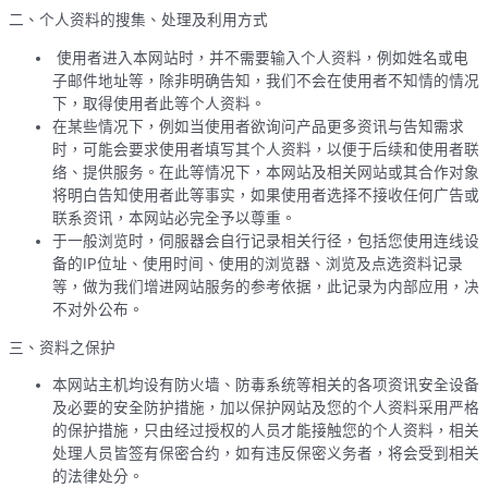
二、个人资料的搜集、处理及利用方式
使用者进入本网站时，并不需要输入个人资料，例如姓名或电
子邮件地址等，除非明确告知，我们不会在使用者不知情的情况
下，取得使用者此等个人资料。
在某些情况下，例如当使用者欲询问产品更多资讯与告知需求
时，可能会要求使用者填写其个人资料，以便于后续和使用者联
络、提供服务。在此等情况下，本网站及相关网站或其合作对象
将明白告知使用者此等事实，如果使用者选择不接收任何广告或
联系资讯，本网站必完全予以尊重。
于一般浏览时，伺服器会自行记录相关行径，包括您使用连线设
备的IP位址、使用时间、使用的浏览器、浏览及点选资料记录
等，做为我们增进网站服务的参考依据，此记录为内部应用，决
不对外公布。
三、资料之保护
本网站主机均设有防火墙、防毒系统等相关的各项资讯安全设备
及必要的安全防护措施，加以保护网站及您的个人资料采用严格
的保护措施，只由经过授权的人员才能接触您的个人资料，相关
处理人员皆签有保密合约，如有违反保密义务者，将会受到相关
的法律处分。