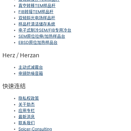
真空转移TEM样品杆
FIB转接TEM样品杆
双倾斜光电场样品杆
样品杆清洁储存系统
电子式制冷SEM/FIB专用冷台
SEM原位拉伸/加热样品台
EBSD原位加热样品台
Herz / Herzan
主动式减震台
电镜防噪音箱
快速连结
隐私权政策
关于勀杰
应用专栏
最新消息
联系我们
Spicer-Consulting