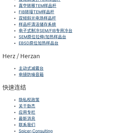
真空转移TEM样品杆
FIB转接TEM样品杆
双倾斜光电场样品杆
样品杆清洁储存系统
电子式制冷SEM/FIB专用冷台
SEM原位拉伸/加热样品台
EBSD原位加热样品台
Herz / Herzan
主动式减震台
电镜防噪音箱
快速连结
隐私权政策
关于勀杰
应用专栏
最新消息
联系我们
Spicer-Consulting