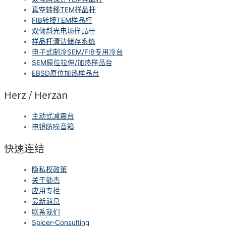
真空转移TEM样品杆
FIB转接TEM样品杆
双倾斜光电场样品杆
样品杆清洁储存系统
电子式制冷SEM/FIB专用冷台
SEM原位拉伸/加热样品台
EBSD原位加热样品台
Herz / Herzan
主动式减震台
电镜防噪音箱
快速连结
隐私权政策
关于勀杰
应用专栏
最新消息
联系我们
Spicer-Consulting