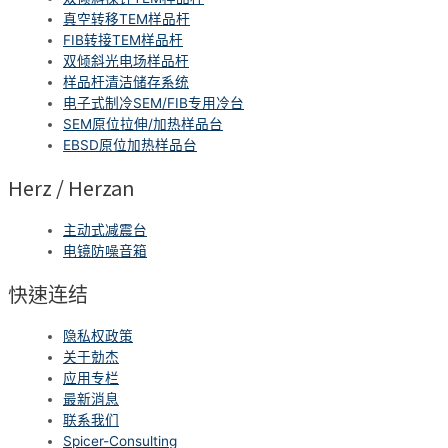
真空转移TEM样品杆
FIB转接TEM样品杆
双倾斜光电场样品杆
样品杆清洁储存系统
电子式制冷SEM/FIB专用冷台
SEM原位拉伸/加热样品台
EBSD原位加热样品台
Herz / Herzan
主动式减震台
电镜防噪音箱
快速连结
隐私权政策
关于勀杰
应用专栏
最新消息
联系我们
Spicer-Consulting