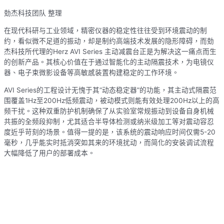
勀杰科技团队 整理
在现代科研与工业领域，精密仪器的稳定性往往受到环境震动的制
约，看似微不足道的振动，却是制约高端技术发展的隐形障碍，而勀
杰科技所代理的Herz AVI Series 主动减震台正是为解决这一痛点而生
的创新产品。其核心价值在于通过智能化的主动隔震技术，为电镜仪
器、电子束微影设备等高敏感装置构建稳定的工作环境。
AVI Series的工程设计无愧于其“动态稳定器”的功能，其主动式隔震范
围覆盖1Hz至200Hz低频震动，被动模式则能有效处理200Hz以上的高
频干扰。这种双重防护机制确保了从实验室常规振动到设备自身机械
共振的全频段抑制，尤其适合半导体检测或纳米级加工等对震动容忍
度近乎苛刻的场景。值得一提的是，该系统的震动响应时间仅需5-20
毫秒，几乎能实时抵消突如其来的环境扰动，而简化的安装调试流程
大幅降低了用户的部署成本。