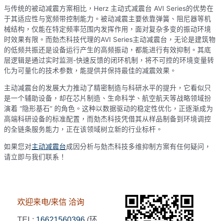
与传统的被动减震方案相比，Herz 主动式减震台 AVI Series的优势在
于其适应性与宽频带控制能力。被动减震主要依靠弹簧、阻尼器等机
械结构，仅能在特定频率范围内发挥作用，面对复杂多变的振动环境
时效果有限。而勀杰科技代理的AVI Series主动减震台，无论是建筑物
的低频共振还是设备运行产生的高频振动，都能进行有效抑制。其底
层逻辑是通过实时监测-快速反馈的闭环机制，将不可控的环境变量转
化为可量化的技术参数，能提供并保持最佳的减震效果。
主动减震台的发展大力推动了精密制造与科研水平的提升，它看似只
是一个辅助设备，却在芯片制造、生命科学、航空航天等战略领域扮
演着 “隐形基石” 的角色。这种以数据驱动的稳定性优化，正逐渐成为
高端科研设备的标准配置，而勀杰科技凭借其从样品制备到环境调控
的全链条服务能力，正在该领域树立新的行业标杆。
如果您对
主动减震台
成因分析与勀杰科技多维抑制方案有任何疑问，
请立即与我们联系！
欢迎来电/来信 洽询
TEL:
16621560396
(环