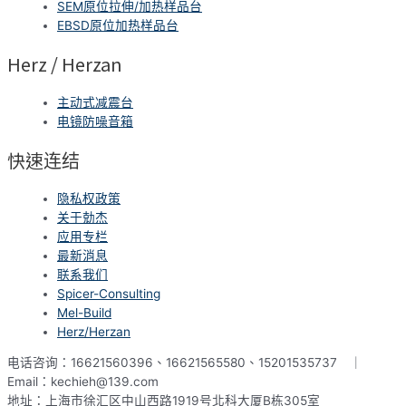
SEM原位拉伸/加热样品台
EBSD原位加热样品台
Herz / Herzan
主动式减震台
电镜防噪音箱
快速连结
隐私权政策
关于勀杰
应用专栏
最新消息
联系我们
Spicer-Consulting
Mel-Build
Herz/Herzan
电话咨询：16621560396、16621565580、15201535737 ｜
Email：kechieh@139.com
地址：上海市徐汇区中山西路1919号北科大厦B栋305室