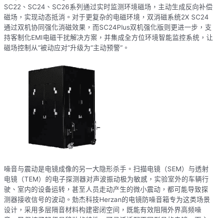
SC22、SC24、SC26系列通过实时监测环境磁场，主动生成反向补偿
磁场，实现动态抵消。对于更复杂的电磁环境，双消磁系统2X SC24
通过双机协同强化消磁效果，而SC24Plus双机强化版则更进一步，支
持客制化EMI电磁干扰解决方案，并集成全方位环境智能监控系统，让
磁场控制从“被动应对”升级为“主动预警”。
噪音与震动是电镜成像的另一大隐形杀手。扫描电镜（SEM）与透射
电镜（TEM）的电子探测器对声波振动极为敏感，实验室外的车辆行
驶、室内的设备运转，甚至人员走动产生的微小震动，都可能导致探
测器接收信号的波动。勀杰科技Herzan的电镜防噪音箱专为这类场景
设计，采用多层隔音材料构建密闭空间，既能有效阻隔外界高频噪