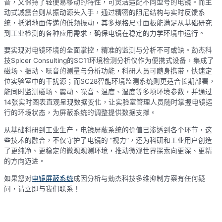
音，又保持了轻便易移动的特性，可灵活适配不同型号的电镜。而主
动式减震台则从振动源头入手，通过精密的阻尼结构与实时反馈系
统，抵消地面传递的低频振动，其多规格尺寸面板能满足从基础研究
到工业检测的各种应用需求，确保电镜在稳定的力学环境中运行。
要实现对电镜环境的全面掌控，精准的监测与分析不可或缺。勀杰科
技Spicer Consulting的SC11环境检测分析仪作为便携式设备，集成了
磁场、振动、噪音的测量与分析功能，科研人员可随身携带，快速定
位实验室中的干扰源；而SC28智能环境监测系统则更适合长期部署，
能同时监测磁场、震动、噪音、温度、湿度等多项环境参数，并通过
14张实时图表直观呈现数据变化，让实验室管理人员随时掌握电镜运
行的环境状态，为屏蔽系统的调整提供数据支撑。
从基础科研到工业生产，电镜屏蔽系统的价值已渗透到各个环节，这
些技术的融合，不仅守护了电镜的 “视力”，还为科研和工业用户创造
了更纯净、更稳定的微观观测环境，推动微观世界探索向更深、更精
的方向迈进。
如果您对
电镜屏蔽系统
成因分析与勀杰科技多维抑制方案有任何疑
问，请立即与我们联系！