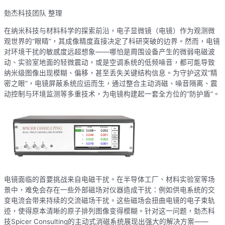
勀杰科技团队 整理
在纳米科技与材料科学的探索前沿，电子显微镜（电镜）作为观测微
观世界的“眼睛”，其成像精度直接决定了科研突破的边界。然而，电镜
对环境干扰的敏感度远超想象——哪怕是周围设备产生的微弱电磁波
动、实验室地面的轻微震动，或是空调系统的低频噪音，都可能导致
纳米级图像出现模糊、偏移，甚至丢失关键结构信息。为守护这双“精
密之眼”，电镜屏蔽系统应运而生，通过整合主动消磁、噪音隔离、震
动控制与环境监测等多重技术，为电镜构建起一套全方位的“防护盾”。
电镜面临的首要挑战来自电磁干扰。在半导体工厂、材料实验室等场
景中，难免会存在一些外部磁场对仪器造成干扰：例如供电系统的交
变电流会带来持续的交流磁场干扰。这些磁场会扭曲电镜的电子束轨
迹，使得原本清晰的原子排列图像变得模糊。针对这一问题，勀杰科
技Spicer Consulting的主动式消磁系统展现出强大的解决方案——